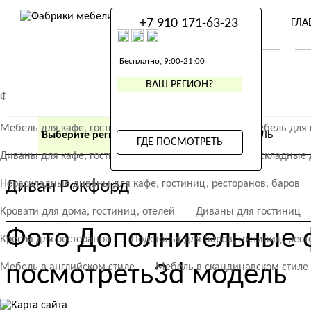
+7 910 171-63-23
ГЛА
+7 910 171-63-23
Бесплатно, 9:00-21:00
ВАШ РЕГИОН?
Фабрика мебели «ХоРеКа». Мебель для дома, ресторанов, кафе,
Мебель для кафе, гостиниц, ресторанов, баров
Кресла
Диваны
Мебель для 
Выберите регион
ГДЕ ПОСМОТРЕТЬ МЕБЕЛЬ
ГДЕ ПОСМОТРЕТЬ
Диваны для кафе, гостиниц, ресторанов, баров
Раскладные 
Диван Рокфорд
Нераскладные диваны для кафе, гостиниц, ресторанов, баров
Кровати для дома, гостиниц, отелей
Диваны для гостиниц
Фото
Дополнительные 
Кресла для ресторанов
Подстолья для баров, гостиниц, рест
посмотреть
3d модель
Мебель в английском стиле
Мебель в скандинавском стиле