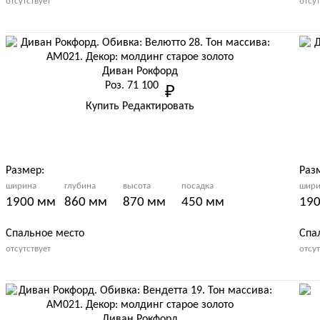
отсутствует
отсут
Тон массива:
Тон
АМ 021
АМ 0
Обивка:
Оби
Диван Рокфорд
Велютто (Союз-М) - Велютто 12
Велю
Роз.
71 100
руб.
Подробнее
Купить
Редактировать
Размер:
Раз
ширина
глубина
высота
посадка
шири
1900 мм
860 мм
870 мм
450 мм
19
Спальное место
Спа
Артикул:
Арти
отсутствует
отсут
ХоРеКа 052
ХоР
Тон массива:
Тон
АМ 021
АМ 0
Обивка:
Оби
Диван Рокфорд