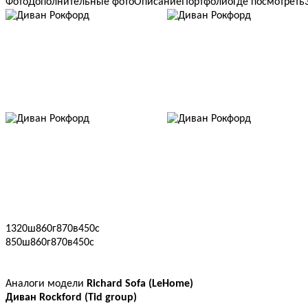
Фото
Дополнительные фото
Описание
Портфолио
Где посмотреть
1320ш860г870в450с
850ш860г870в450с
Аналоги модели
Richard Sofa (LeHome)
Диван Rockford (Тid group)