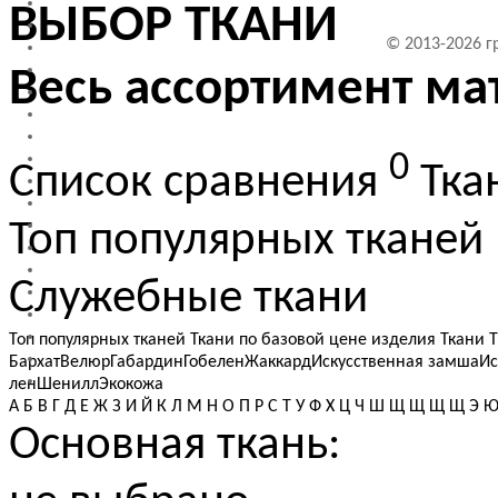
ВЫБОР ТКАНИ
© 2013-2026 г
Весь ассортимент ма
0
Список сравнения
Тка
Топ популярных тканей
Служебные ткани
Топ популярных тканей
Ткани по базовой цене изделия
Ткани
Бархат
Велюр
Габардин
Гобелен
Жаккард
Искусственная замша
Ис
лен
Шенилл
Экокожа
А
Б
В
Г
Д
Е
Ж
З
И
Й
К
Л
М
Н
О
П
Р
С
Т
У
Ф
Х
Ц
Ч
Ш
Щ
Щ
Щ
Щ
Э
Основная ткань: